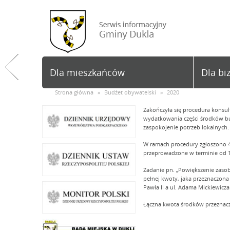
Dla mieszkańców
Dla bi
Strona główna
»
Budżet obywatelski
»
2020
Zakończyła się procedura konsul
wydatkowania części środków bu
zaspokojenie potrzeb lokalnych.
W ramach procedury zgłoszono 4
przeprowadzone w terminie od 19
Zadanie pn. „Powiększenie zasob
pełnej kwoty, jaka przeznaczona
Pawła II a ul. Adama Mickiewicza
Łączna kwota środków przeznacz