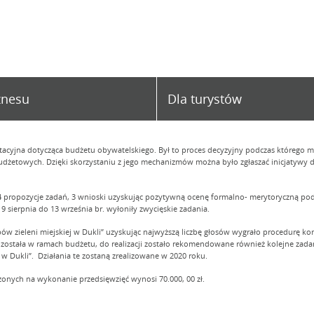
znesu
Dla turystów
tacyjna dotycząca budżetu obywatelskiego. Był to proces decyzyjny podczas którego 
dżetowych. Dzięki skorzystaniu z jego mechanizmów można było zgłaszać inicjatywy d
 propozycje zadań, 3 wnioski uzyskując pozytywną ocenę formalno- merytoryczną po
 sierpnia do 13 września br. wyłoniły zwycięskie zadania.
ów zieleni miejskiej w Dukli” uzyskując najwyższą liczbę głosów wygrało procedurę ko
 została w ramach budżetu, do realizacji zostało rekomendowane również kolejne zadan
 w Dukli”. Działania te zostaną zrealizowane w 2020 roku.
onych na wykonanie przedsięwzięć wynosi 70.000, 00 zł.