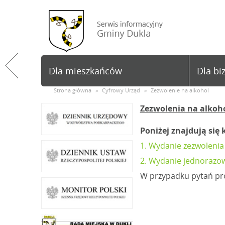
Dla mieszkańców
Dla bi
Strona główna
»
Cyfrowy Urząd
»
Zezwolenie na alkohol
Zezwolenia na alkoh
Poniżej znajdują się 
1. Wydanie zezwolenia
2. Wydanie jednorazo
W przypadku pytań pro