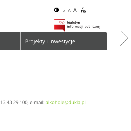
A
A
A
Projekty i inwestycje
3 43 29 100, e-mail:
alkohole@dukla.pl