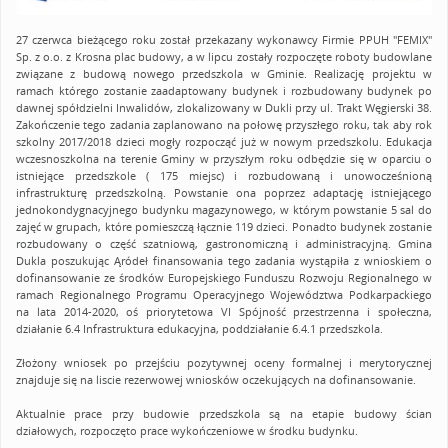
27 czerwca bieżącego roku został przekazany wykonawcy Firmie PPUH "FEMIX"
Sp. z o.o. z Krosna plac budowy, a w lipcu zostały rozpoczęte roboty budowlane
związane z budową nowego przedszkola w Gminie. Realizację projektu w
ramach którego zostanie zaadaptowany budynek i rozbudowany budynek po
dawnej spółdzielni Inwalidów, zlokalizowany w Dukli przy ul. Trakt Węgierski 38.
Zakończenie tego zadania zaplanowano na połowę przyszłego roku, tak aby rok
szkolny 2017/2018 dzieci mogły rozpocząć już w nowym przedszkolu. Edukacja
wczesnoszkolna na terenie Gminy w przyszłym roku odbędzie się w oparciu o
istniejące przedszkole ( 175 miejsc) i rozbudowaną i unowocześnioną
infrastrukturę przedszkolną. Powstanie ona poprzez adaptację istniejącego
jednokondygnacyjnego budynku magazynowego, w którym powstanie 5 sal do
zajęć w grupach, które pomieszczą łącznie 119 dzieci. Ponadto budynek zostanie
rozbudowany o część szatniową, gastronomiczną i administracyjną. Gmina
Dukla poszukując Ąródeł finansowania tego zadania wystąpiła z wnioskiem o
dofinansowanie ze środków Europejskiego Funduszu Rozwoju Regionalnego w
ramach Regionalnego Programu Operacyjnego Województwa Podkarpackiego
na lata 2014-2020, oś priorytetowa VI Spójność przestrzenna i społeczna,
działanie 6.4 Infrastruktura edukacyjna, poddziałanie 6.4.1 przedszkola.
Złożony wniosek po przejściu pozytywnej oceny formalnej i merytorycznej
znajduje się na liscie rezerwowej wniosków oczekujących na dofinansowanie.
Aktualnie prace przy budowie przedszkola są na etapie budowy ścian
działowych, rozpoczęto prace wykończeniowe w środku budynku.