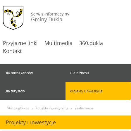
Przyjazne linki
Multimedia
360.dukla
Kontakt
Dla mieszkańców
Dla biznesu
Dla turystów
Projekty i inwestycje
Strona główna
»
Projekty inwestycyjne
»
Realizowane
Projekty i inwestycje